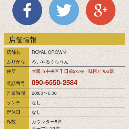
店舗情報
店舗名
ROYAL CROWN
ふりがな
ろいやるくらうん
住所
大阪市中央区千日前2-3-9 味園ビル2階
090-6550-2584
電話番号
営業時間
20:00〜6:00
ランチ
なし
定休日
なし
席数
カウンター8席
テーブル22席